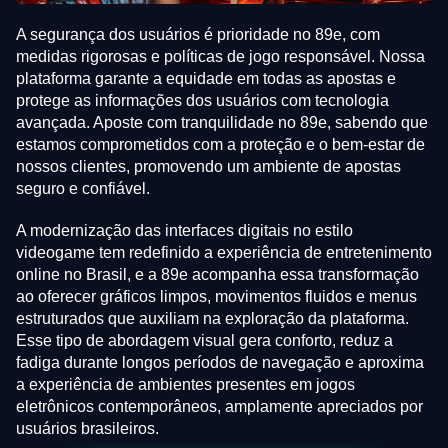
A segurança dos usuários é prioridade no 89e, com
medidas rigorosas e políticas de jogo responsável. Nossa
plataforma garante a equidade em todas as apostas e
protege as informações dos usuários com tecnologia
avançada. Aposte com tranquilidade no 89e, sabendo que
estamos comprometidos com a proteção e o bem-estar de
nossos clientes, promovendo um ambiente de apostas
seguro e confiável.
A modernização das interfaces digitais no estilo
videogame tem redefinido a experiência de entretenimento
online no Brasil, e a 89e acompanha essa transformação
ao oferecer gráficos limpos, movimentos fluidos e menus
estruturados que auxiliam na exploração da plataforma.
Esse tipo de abordagem visual gera conforto, reduz a
fadiga durante longos períodos de navegação e aproxima
a experiência de ambientes presentes em jogos
eletrônicos contemporâneos, amplamente apreciados por
usuários brasileiros.