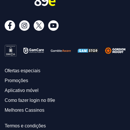
Ofertas especiais
Promoções
Aplicativo móvel
Como fazer login no 89e
Melhores Cassinos
Termos e condições