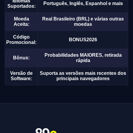
Idiomas
Português, Inglês, Espanhol e mais
Suportados:
Moeda
Real Brasileiro (BRL) e várias outras
Aceita:
moedas
Código
BONUS2026
Promocional:
Probabilidades MAIORES, retirada
Bônus:
rápida
Versão de
Suporta as versões mais recentes dos
Software:
principais navegadores