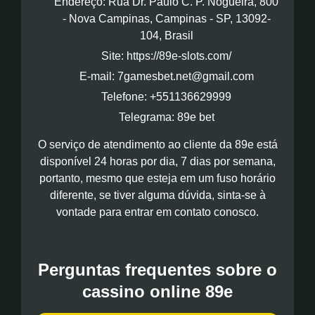
Endereço: Rua Dr. Paulo C. P. Nogueira, 800
- Nova Campinas, Campinas - SP, 13092-
104, Brasil
Site: https://89e-slots.com/
E-mail:
7gamesbet.net@gmail.com
Telefone: +551136629999
Telegrama: 89e bet
O serviço de atendimento ao cliente da 89e está
disponível 24 horas por dia, 7 dias por semana,
portanto, mesmo que esteja em um fuso horário
diferente, se tiver alguma dúvida, sinta-se à
vontade para entrar em contato conosco.
Perguntas frequentes sobre o
cassino online 89e