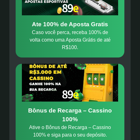
Ate 100% de Aposta Gratis
Caso você perca, receba 100% de
volta como uma Aposta Grátis de até
R$100.
Bônus de Recarga – Cassino
100%
Ative o Bônus de Recarga – Cassino
100% e siga para o seu depósito.