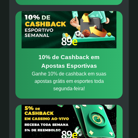
10% de Cashback em
Apostas Esportivas
Ganhe 10% de cashback em suas
apostas grátis em esportes toda
segunda-feira!