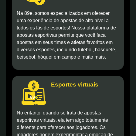
Na 89e, somos especializados em oferecer
uma experiência de apostas de alto nível a
todos os fãs de esportes! Nossa plataforma de
apostas esportivas permite que você faça
apostas em seus times e atletas favoritos em
diversos esportes, incluindo futebol, basquete,
beisebol, hóquei em campo e muito mais.
Esportes virtuais
No entanto, quando se trata de apostas
esportivas virtuais, ela tem algo totalmente
diferente para oferecer aos jogadores. Os
jogadores podem experimentar a emoção de