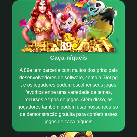
Caça-níqueis
A 89e tem parceria com muitos dos principais
desenvolvedores de software, como a Slot pg
, e os jogadores podem escolher seus jogos
favoritos entre uma variedade de temas,
recursos e tipos de jogos. Além disso, os
jogadores também podem usar nosso recurso
de demonstração gratuita para conferir esses
jogos de caça-níqueis