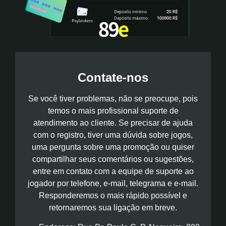
Contate-nos
Se você tiver problemas, não se preocupe, pois
temos o mais profissional suporte de
atendimento ao cliente. Se precisar de ajuda
com o registro, tiver uma dúvida sobre jogos,
uma pergunta sobre uma promoção ou quiser
compartilhar seus comentários ou sugestões,
entre em contato com a equipe de suporte ao
jogador por telefone, e-mail, telegrama e e-mail.
Responderemos o mais rápido possível e
retornaremos sua ligação em breve.