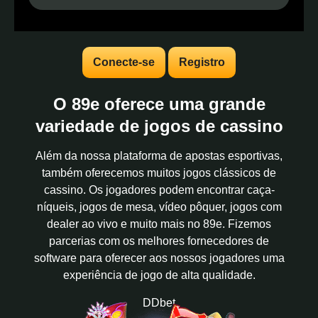
Conecte-se
Registro
O 89e oferece uma grande
variedade de jogos de cassino
Além da nossa plataforma de apostas esportivas,
também oferecemos muitos jogos clássicos de
cassino. Os jogadores podem encontrar caça-
níqueis, jogos de mesa, vídeo pôquer, jogos com
dealer ao vivo e muito mais no 89e. Fizemos
parcerias com os melhores fornecedores de
software para oferecer aos nossos jogadores uma
experiência de jogo de alta qualidade.
DDbet