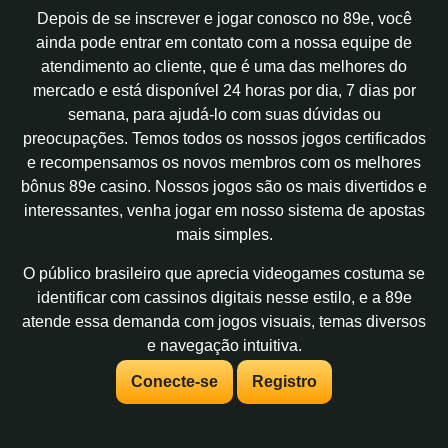
Depois de se inscrever e jogar conosco no 89e, você
ainda pode entrar em contato com a nossa equipe de
atendimento ao cliente, que é uma das melhores do
mercado e está disponível 24 horas por dia, 7 dias por
semana, para ajudá-lo com suas dúvidas ou
preocupações. Temos todos os nossos jogos certificados
e recompensamos os novos membros com os melhores
bônus 89e casino. Nossos jogos são os mais divertidos e
interessantes, venha jogar em nosso sistema de apostas
mais simples.
O público brasileiro que aprecia videogames costuma se
identificar com cassinos digitais nesse estilo, e a 89e
atende essa demanda com jogos visuais, temas diversos
e navegação intuitiva.
Conecte-se
Registro