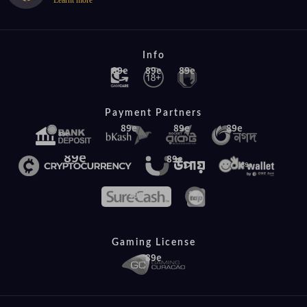
Learnt more
Info
Payment Partners
Gaming License