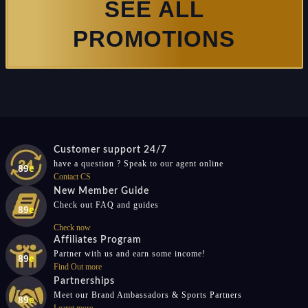
SEE ALL
PROMOTIONS
Customer support 24/7
have a question ? Speak to our agent online
Contact CS
New Member Guide
Check out FAQ and guides
Check now
Affiliates Program
Partner with us and earn some income!
Find Out more
Partnerships
Meet our Brand Ambassadors & Sports Partners