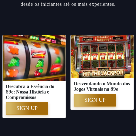
desde os iniciantes até os mais experientes.
Desvendando o Mundo dos
Descubra a Essência do
Jogos Virtuais na 89e
89e: Nossa História e
Compromissos
SIGN UP
SIGN UP