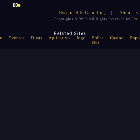
Responsible Gambling
About us
Copyrights © 2026 All Rights Reserved by
89e
Related Sites
e
Eventos
Dicas
Aplicativo
Jogo
Sobre
Casino
Espo
Nós