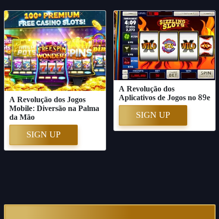
A Revolução dos
Aplicativos de Jogos no 89e
A Revolução dos Jogos
Mobile: Diversão na Palma
SIGN UP
da Mão
SIGN UP