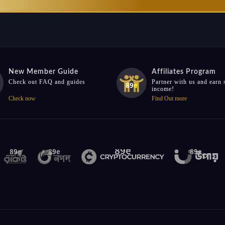
New Member Guide
Affiliates Program
Check out FAQ and guides
Partner with us and earn
income!
Check now
Find Out more