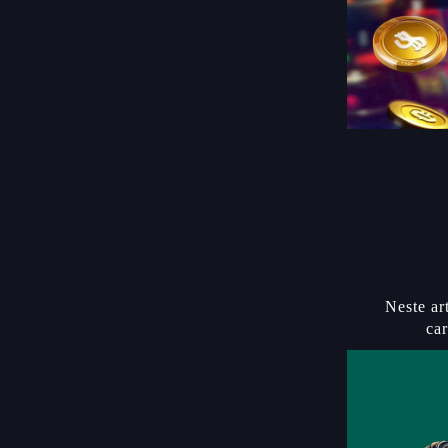
Neste ar
car