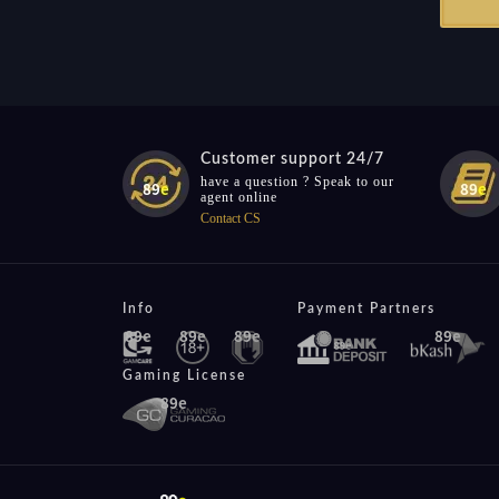
Customer support 24/7
have a question ? Speak to our
agent online
Contact CS
Info
Payment Partners
Gaming License