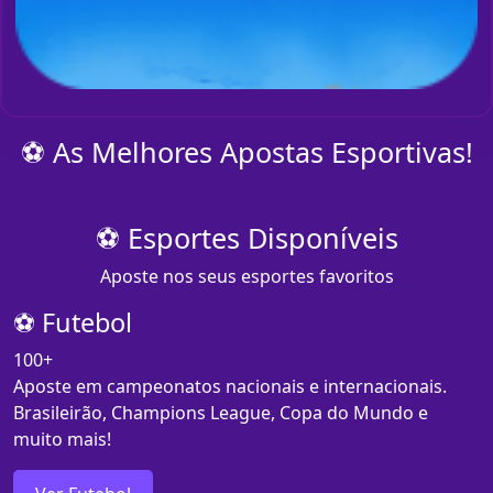
⚽ As Melhores Apostas Esportivas!
⚽ Esportes Disponíveis
Aposte nos seus esportes favoritos
⚽ Futebol
100+
Aposte em campeonatos nacionais e internacionais.
Brasileirão, Champions League, Copa do Mundo e
muito mais!