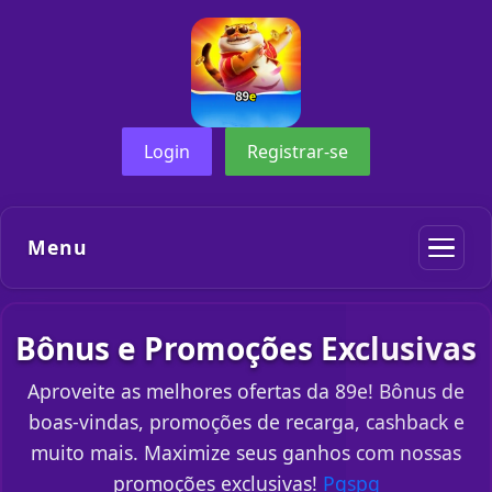
Login
Registrar-se
Menu
Bônus e Promoções Exclusivas
Aproveite as melhores ofertas da 89e! Bônus de
boas-vindas, promoções de recarga, cashback e
muito mais. Maximize seus ganhos com nossas
promoções exclusivas!
Pgspg