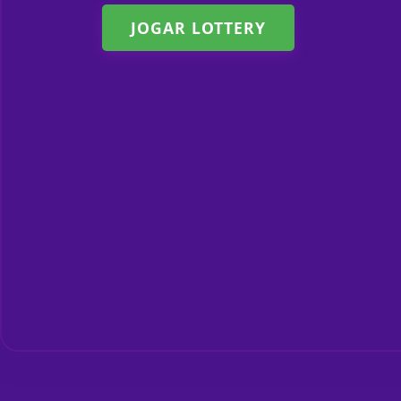
JOGAR LOTTERY