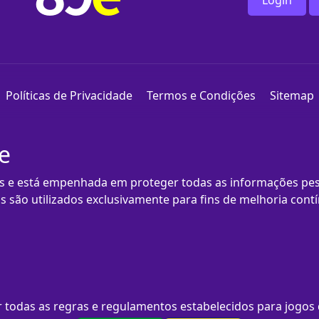
Login
Políticas de Privacidade
Termos e Condições
Sitemap
de
ios e está empenhada em proteger todas as informações pe
os são utilizados exclusivamente para fins de melhoria con
todas as regras e regulamentos estabelecidos para jogos de