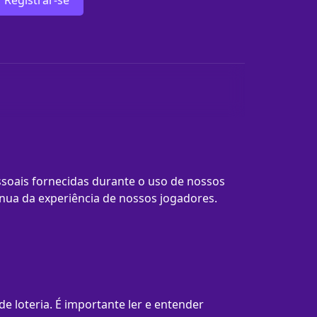
Registrar-se
ssoais fornecidas durante o uso de nossos
tínua da experiência de nossos jogadores.
 loteria. É importante ler e entender