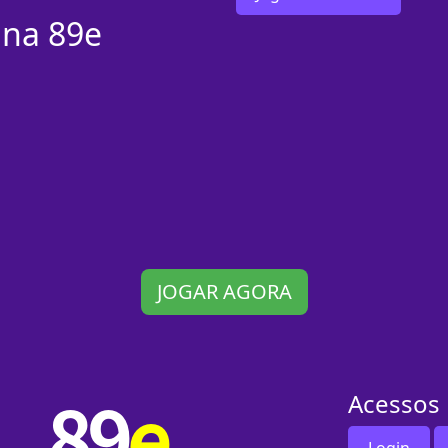
 na 89e
JOGAR AGORA
Acessos