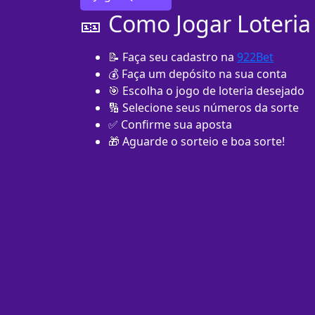
🎫 Como Jogar Loteria
📝 Faça seu cadastro na
922Bet
💰 Faça um depósito na sua conta
🎯 Escolha o jogo de loteria desejado
🔢 Selecione seus números da sorte
✅ Confirme sua aposta
🎁 Aguarde o sorteio e boa sorte!