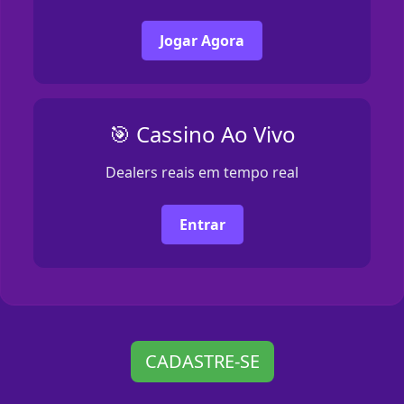
Jogar Agora
🎯 Cassino Ao Vivo
Dealers reais em tempo real
Entrar
CADASTRE-SE