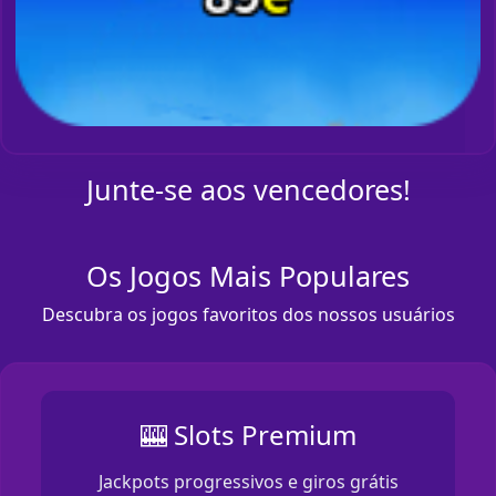
Junte-se aos vencedores!
Os Jogos Mais Populares
Descubra os jogos favoritos dos nossos usuários
🎰 Slots Premium
Jackpots progressivos e giros grátis