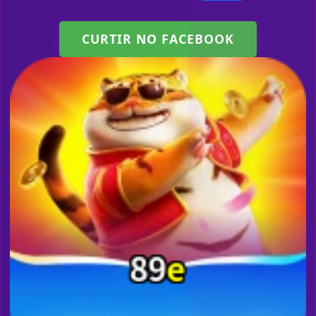
CURTIR NO FACEBOOK