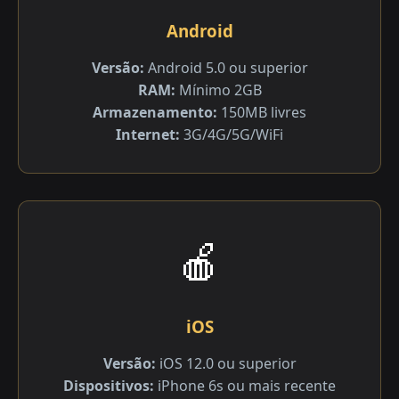
Android
Versão:
Android 5.0 ou superior
RAM:
Mínimo 2GB
Armazenamento:
150MB livres
Internet:
3G/4G/5G/WiFi
🍎
iOS
Versão:
iOS 12.0 ou superior
Dispositivos:
iPhone 6s ou mais recente