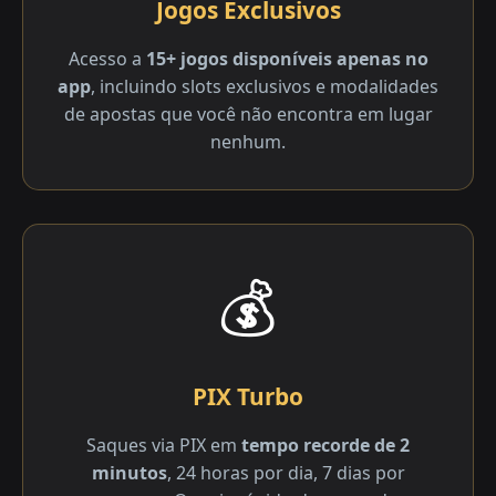
Jogos Exclusivos
Acesso a
15+ jogos disponíveis apenas no
app
, incluindo slots exclusivos e modalidades
de apostas que você não encontra em lugar
nenhum.
💰
PIX Turbo
Saques via PIX em
tempo recorde de 2
minutos
, 24 horas por dia, 7 dias por