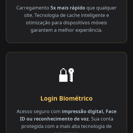
Carregamento
5x mais rápido
que qualquer
site. Tecnologia de cache inteligente e
otimização para dispositivos móveis
garantem a melhor experiência.
🔐
Login Biométrico
Acesso seguro com
impressão digital, Face
ID ou reconhecimento de voz
. Sua conta
protegida com a mais alta tecnologia de