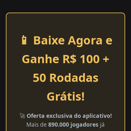
📱 Baixe Agora e
Ganhe R$ 100 +
50 Rodadas
Grátis!
🚀
Oferta exclusiva do aplicativo!
Mais de
890.000 jogadores
já