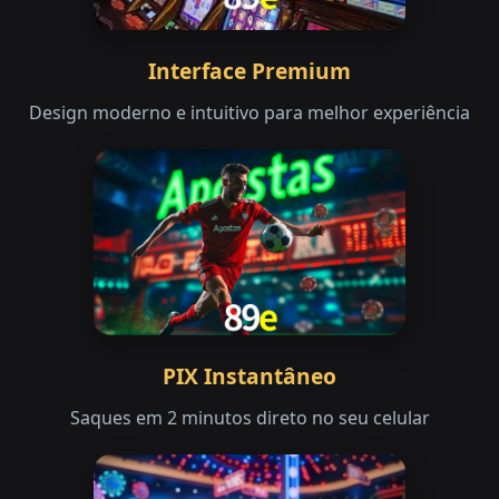
Interface Premium
Design moderno e intuitivo para melhor experiência
PIX Instantâneo
Saques em 2 minutos direto no seu celular