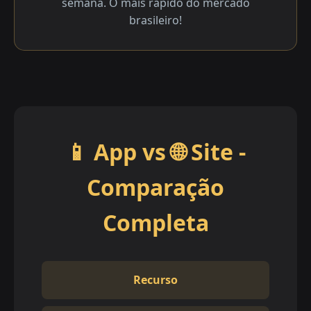
semana. O mais rápido do mercado
brasileiro!
📱 App vs 🌐 Site -
Comparação
Completa
Recurso