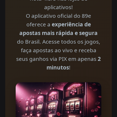
aplicativos!
O aplicativo oficial do 89e
oferece a
experiência de
apostas mais rápida e segura
do Brasil. Acesse todos os jogos,
faça apostas ao vivo e receba
seus ganhos via PIX em apenas
2
minutos
!