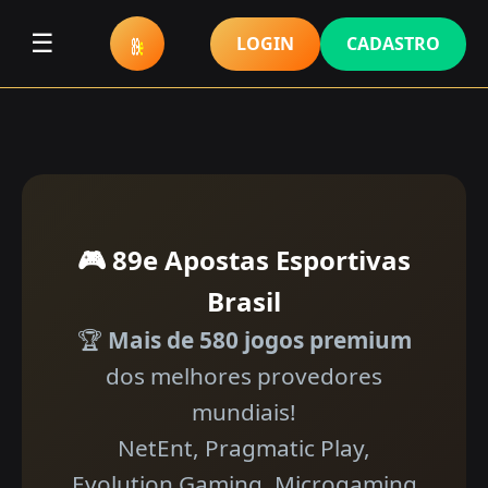
☰
LOGIN
CADASTRO
🎮 89e Apostas Esportivas
Brasil
🏆
Mais de 580 jogos premium
dos melhores provedores
mundiais!
NetEnt, Pragmatic Play,
Evolution Gaming, Microgaming