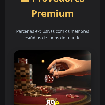
Premium
Parcerias exclusivas com os melhores
estúdios de jogos do mundo