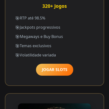
320+ Jogos
RTP até 98.5%
Jackpots progressivos
Megaways e Buy Bonus
Temas exclusivos
Volatilidade variada
JOGAR SLOTS