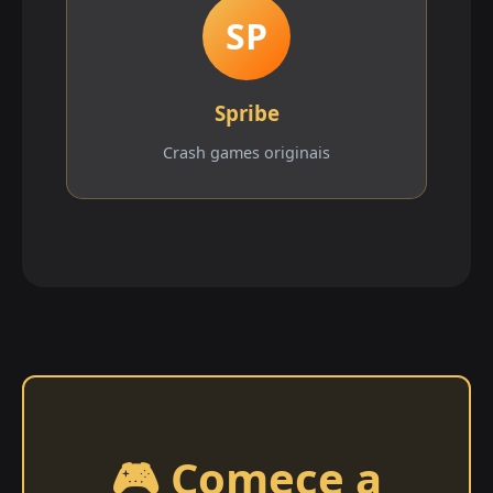
SP
Spribe
Crash games originais
🎮 Comece a