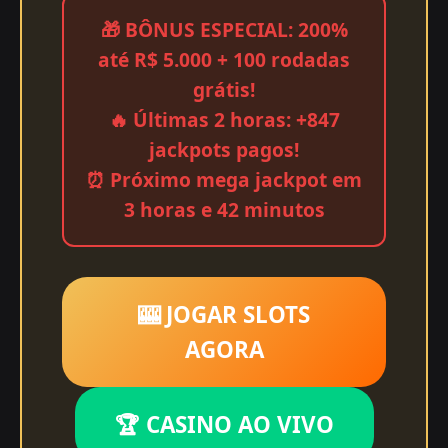
🎁 BÔNUS ESPECIAL: 200%
até R$ 5.000 + 100 rodadas
grátis!
🔥 Últimas 2 horas: +847
jackpots pagos!
⏰ Próximo mega jackpot em
3 horas e 42 minutos
🎰 JOGAR SLOTS
AGORA
🏆 CASINO AO VIVO