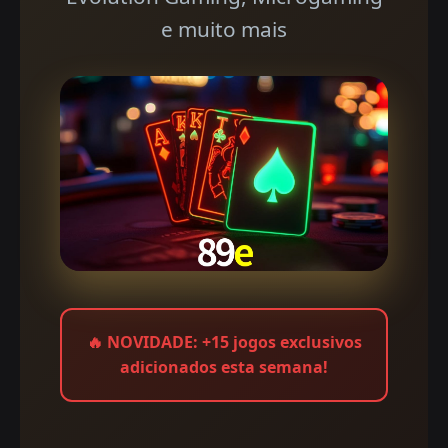
e muito mais
🔥
NOVIDADE:
+15 jogos exclusivos
adicionados esta semana!