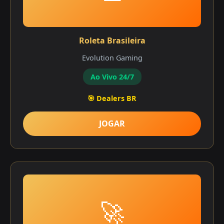
Roleta Brasileira
Evolution Gaming
Ao Vivo 24/7
🎯 Dealers BR
JOGAR
🚀