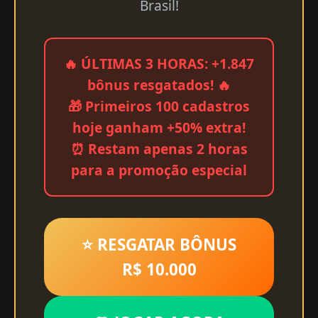
Brasil!
🔥 ÚLTIMAS 3 HORAS: +1.847
bônus resgatados! 🔥
🎁 Primeiros 100 cadastros
hoje ganham +50% extra!
⏰ Restam apenas 2 horas
para a promoção especial
⭐ RESGATAR BÔNUS
R$ 10.000