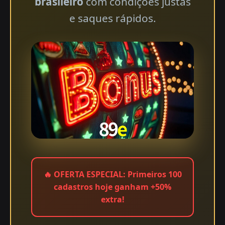
brasileiro
com condições justas
e saques rápidos.
🔥
OFERTA ESPECIAL:
Primeiros 100
cadastros hoje ganham +50%
extra!