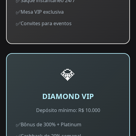
Saque instantâneo 24/7
Mesa VIP exclusiva
Convites para eventos
💎
DIAMOND VIP
Depósito mínimo: R$ 10.000
Bônus de 300% + Platinum