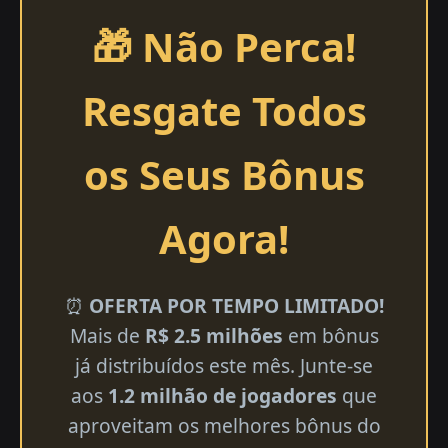
🎁 Não Perca!
Resgate Todos
os Seus Bônus
Agora!
⏰
OFERTA POR TEMPO LIMITADO!
Mais de
R$ 2.5 milhões
em bônus
já distribuídos este mês. Junte-se
aos
1.2 milhão de jogadores
que
aproveitam os melhores bônus do