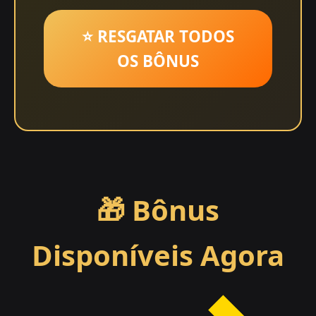
⭐ RESGATAR TODOS
OS BÔNUS
🎁 Bônus
Disponíveis Agora