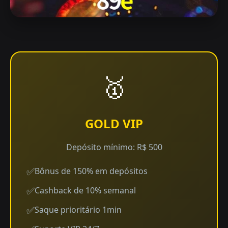
🥇
GOLD VIP
Depósito mínimo: R$ 500
Bônus de 150% em depósitos
Cashback de 10% semanal
Saque prioritário 1min