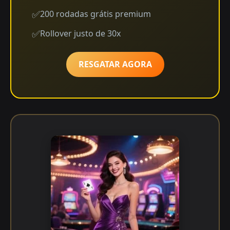
200 rodadas grátis premium
Rollover justo de 30x
RESGATAR AGORA