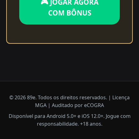
🎮 JOGAR AGORA
COM BÔNUS
© 2026 89e. Todos os direitos reservados. | Licença
MGA | Auditado por eCOGRA
Disponível para Android 5.0+ e iOS 12.0+. Jogue com
responsabilidade. +18 anos.