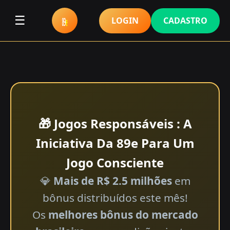
☰
LOGIN
CADASTRO
🎁 Jogos Responsáveis : A
Iniciativa Da 89e Para Um
Jogo Consciente
💎
Mais de R$ 2.5 milhões
em
bônus distribuídos este mês!
Os
melhores bônus do mercado